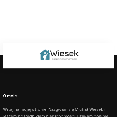
O mnie
Witaj na mojej stronie! Nazywam się Michał Wiesek i
jestem pośrednikiem nieruchomości. Działam gównie